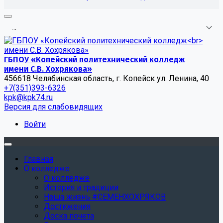
.
.
.
ГБПОУ «Копейский политехнический колледж
имени С.В. Хохрякова»
456618 Челябинская область, г. Копейск ул. Ленина, 40
+7(351)393-6326
kpk@kpk74.ru
Версия для слабовидящих
Войти
Главная
О колледже
О колледже
История и традиции
Наша жизнь #СЕМЕНХОХРЯКОВ
Достижения
Доска почета