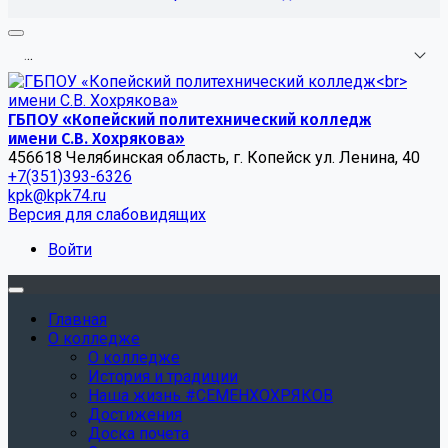
.
.
.
ГБПОУ «Копейский политехнический колледж
имени С.В. Хохрякова»
456618 Челябинская область, г. Копейск ул. Ленина, 40
+7(351)393-6326
kpk@kpk74.ru
Версия для слабовидящих
Войти
Главная
О колледже
О колледже
История и традиции
Наша жизнь #СЕМЕНХОХРЯКОВ
Достижения
Доска почета