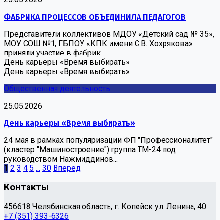
ФАБРИКА ПРОЦЕССОВ ОБЪЕДИНИЛА ПЕДАГОГОВ
Представители коллективов МДОУ «Детский сад № 35»,
МОУ СОШ №1, ГБПОУ «КПК имени С.В. Хохрякова»
приняли участие в фабрик...
День карьеры «Время выбирать»
День карьеры «Время выбирать»
Общественная деятельность
25.05.2026
День карьеры «Время выбирать»
24 мая в рамках популяризации ФП "Профессионалитет"
(кластер "Машиностроение") группа ТМ-24 под
руководством Нажмиддинов...
1
2
3
4
5
...
30
Вперед
Контакты
456618 Челябинская область, г. Копейск ул. Ленина, 40
+7 (351) 393-6326