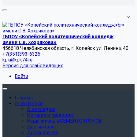
.
.
.
ГБПОУ «Копейский политехнический колледж
имени С.В. Хохрякова»
456618 Челябинская область, г. Копейск ул. Ленина, 40
+7(351)393-6326
kpk@kpk74.ru
Версия для слабовидящих
Войти
Главная
О колледже
О колледже
История и традиции
Наша жизнь #СЕМЕНХОХРЯКОВ
Достижения
Доска почета