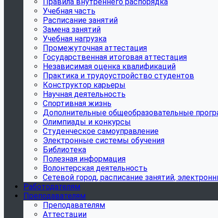
Правила внутреннего распорядка
Учебная часть
Расписание занятий
Замена занятий
Учебная нагрузка
Промежуточная аттестация
Государственная итоговая аттестация
Независимая оценка квалификаций
Практика и трудоустройство студентов
Конструктор карьеры
Научная деятельность
Спортивная жизнь
Дополнительные общеобразовательные прог
Олимпиады и конкурсы
Студенческое самоуправление
Электронные системы обучения
Библиотека
Полезная информация
Волонтерская деятельность
Сетевой город, расписание занятий, электрон
Работодателям
Преподавателям
Преподавателям
Аттестации