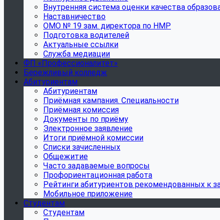
Внутренняя система оценки качества образов
Наставничество
ОМО № 19 зам. директора по НМР
Подготовка водителей
Актуальные ссылки
Служба медиации
ФП «Профессионалитет»
Бережливый колледж
Абитуриентам
Абитуриентам
Приёмная кампания. Специальности
Приёмная комиссия
Документы по приёму
Электронное заявление
Итоги приёмной комиссии
Списки зачисленных
Общежитие
Часто задаваемые вопросы
Профориентационная работа
Рейтинги абитуриентов рекомендованных к з
Мобильное приложение
Студентам
Студентам