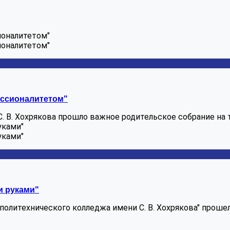
ионалитетом"
ионалитетом"
ессионалитетом"
 В. Хохрякова прошло важное родительское собрание на т
уками"
уками"
и руками"
литехнического колледжа имени С. В. Хохрякова" прошел