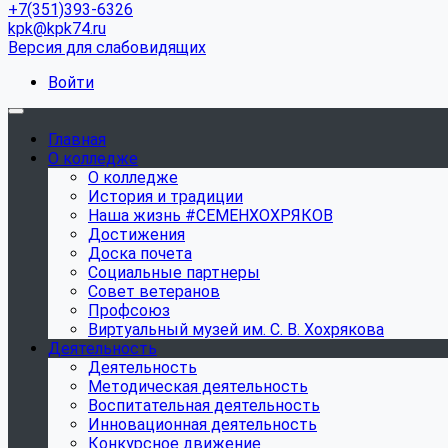
+7(351)393-6326
kpk@kpk74.ru
Версия для слабовидящих
Войти
Главная
О колледже
О колледже
История и традиции
Наша жизнь #СЕМЕНХОХРЯКОВ
Достижения
Доска почета
Социальные партнеры
Совет ветеранов
Профсоюз
Виртуальный музей им. С. В. Хохрякова
Деятельность
Деятельность
Методическая деятельность
Воспитательная деятельность
Инновационная деятельность
Конкурсное движение