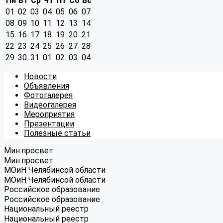
Пн
Вт
Ср
Чт
Пт
Сб
Вс
01
02
03
04
05
06
07
08
09
10
11
12
13
14
15
16
17
18
19
20
21
22
23
24
25
26
27
28
29
30
31
01
02
03
04
Новости
Объявления
Фотогалерея
Видеогалерея
Мероприятия
Презентации
Полезные статьи
Мин.просвет
Мин.просвет
МОиН Челябинсой области
МОиН Челябинсой области
Российское образование
Российское образование
Национальный реестр
Национальный реестр