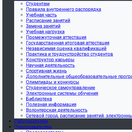
Студентам
Правила внутреннего распорядка
Учебная часть
Расписание занятий
Замена занятий
Учебная нагрузка
Промежуточная аттестация
Государственная итоговая аттестация
Независимая оценка квалификаций
Практика и трудоустройство студентов
Конструктор карьеры
Научная деятельность
Спортивная жизнь
Дополнительные общеобразовательные прог
Олимпиады и конкурсы
Студенческое самоуправление
Электронные системы обучения
Библиотека
Полезная информация
Волонтерская деятельность
Сетевой город, расписание занятий, электронн
Работодателям
Преподавателям