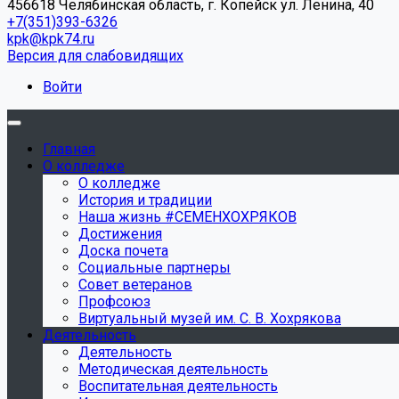
456618 Челябинская область, г. Копейск ул. Ленина, 40
+7(351)393-6326
kpk@kpk74.ru
Версия для слабовидящих
Войти
Главная
О колледже
О колледже
История и традиции
Наша жизнь #СЕМЕНХОХРЯКОВ
Достижения
Доска почета
Социальные партнеры
Совет ветеранов
Профсоюз
Виртуальный музей им. С. В. Хохрякова
Деятельность
Деятельность
Методическая деятельность
Воспитательная деятельность