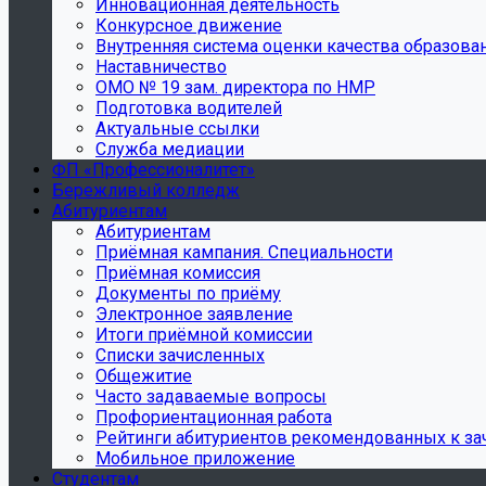
Инновационная деятельность
Конкурсное движение
Внутренняя система оценки качества образова
Наставничество
ОМО № 19 зам. директора по НМР
Подготовка водителей
Актуальные ссылки
Служба медиации
ФП «Профессионалитет»
Бережливый колледж
Абитуриентам
Абитуриентам
Приёмная кампания. Специальности
Приёмная комиссия
Документы по приёму
Электронное заявление
Итоги приёмной комиссии
Списки зачисленных
Общежитие
Часто задаваемые вопросы
Профориентационная работа
Рейтинги абитуриентов рекомендованных к з
Мобильное приложение
Студентам