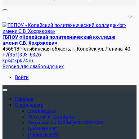
.
.
.
ГБПОУ «Копейский политехнический колледж
имени С.В. Хохрякова»
456618 Челябинская область, г. Копейск ул. Ленина, 40
+7(351)393-6326
kpk@kpk74.ru
Версия для слабовидящих
Войти
Главная
О колледже
О колледже
История и традиции
Наша жизнь #СЕМЕНХОХРЯКОВ
Достижения
Доска почета