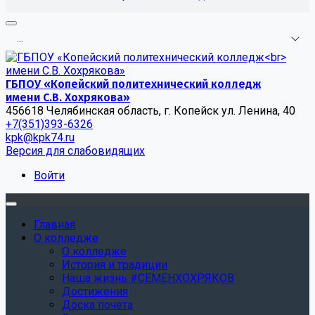
.
.
.
ГБПОУ «Копейский политехнический колледж
имени С.В. Хохрякова»
456618 Челябинская область, г. Копейск ул. Ленина, 40
+7(351)393-6326
kpk@kpk74.ru
Версия для слабовидящих
Войти
Главная
О колледже
О колледже
История и традиции
Наша жизнь #СЕМЕНХОХРЯКОВ
Достижения
Доска почета