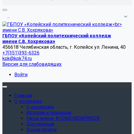
.
.
.
ГБПОУ «Копейский политехнический колледж
имени С.В. Хохрякова»
456618 Челябинская область, г. Копейск ул. Ленина, 40
+7(351)393-6326
kpk@kpk74.ru
Версия для слабовидящих
Войти
Главная
О колледже
О колледже
История и традиции
Наша жизнь #СЕМЕНХОХРЯКОВ
Достижения
Доска почета