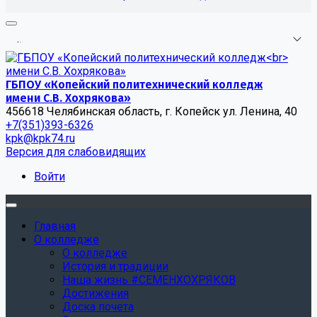
.
.
.
ГБПОУ «Копейский политехнический колледж
имени С.В. Хохрякова»
456618 Челябинская область, г. Копейск ул. Ленина, 40
+7(351)393-6326
kpk@kpk74.ru
Версия для слабовидящих
Войти
Главная
О колледже
О колледже
История и традиции
Наша жизнь #СЕМЕНХОХРЯКОВ
Достижения
Доска почета