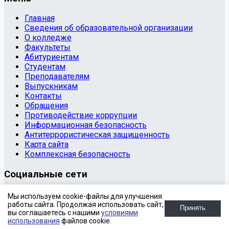
Главная
Сведения об образовательной организации
О колледже
Факультеты
Абитуриентам
Студентам
Преподавателям
Выпускникам
Контакты
Обращения
Противодействие коррупции
Информационная безопасность
Антитеррористическая защищенность
Карта сайта
Комплексная безопасность
Социальные сети
© 2020 Государственное бюджетное профессиональное
Мы используем cookie-файлы для улучшения
образовательное учреждение «Копейский
работы сайта. Продолжая использовать сайт,
Принять
вы соглашаетесь с нашими
условиями
политехнический колледж имени С.В. Хохрякова»
использования
файлов cookie.
SIMAI-SF4: Сайт университета