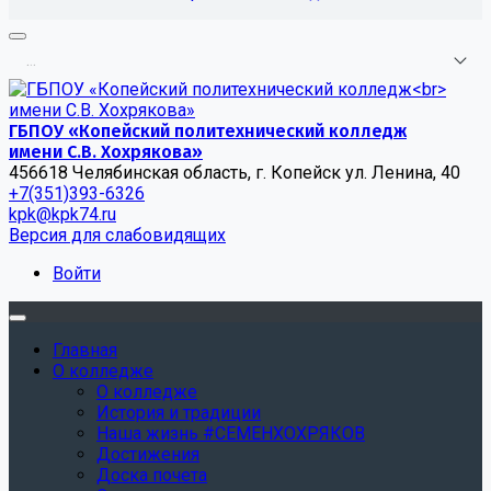
.
.
.
ГБПОУ «Копейский политехнический колледж
имени С.В. Хохрякова»
456618 Челябинская область, г. Копейск ул. Ленина, 40
+7(351)393-6326
kpk@kpk74.ru
Версия для слабовидящих
Войти
Главная
О колледже
О колледже
История и традиции
Наша жизнь #СЕМЕНХОХРЯКОВ
Достижения
Доска почета