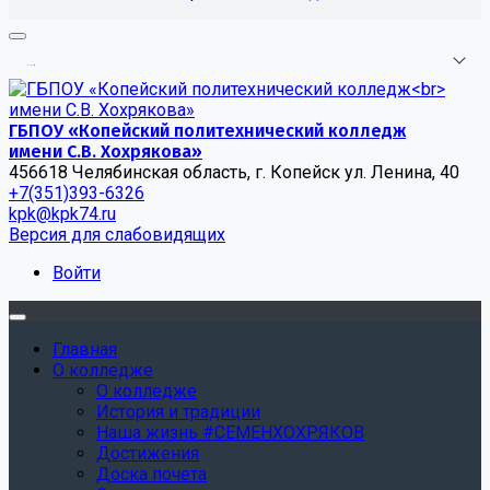
.
.
.
ГБПОУ «Копейский политехнический колледж
имени С.В. Хохрякова»
456618 Челябинская область, г. Копейск ул. Ленина, 40
+7(351)393-6326
kpk@kpk74.ru
Версия для слабовидящих
Войти
Главная
О колледже
О колледже
История и традиции
Наша жизнь #СЕМЕНХОХРЯКОВ
Достижения
Доска почета