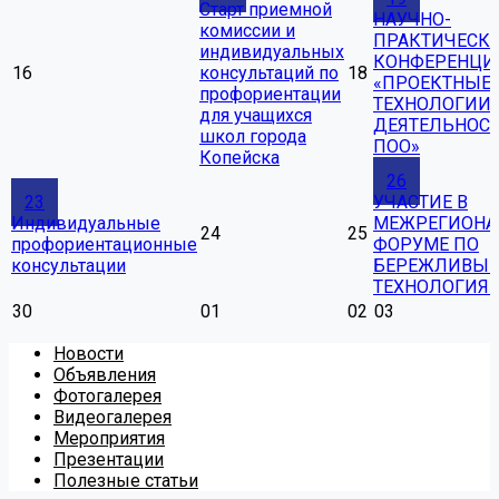
Старт приемной
НАУЧНО-
комиссии и
ПРАКТИЧЕСК
индивидуальных
КОНФЕРЕНЦИ
16
консультаций по
18
«ПРОЕКТНЫЕ
профориентации
ТЕХНОЛОГИИ 
для учащихся
ДЕЯТЕЛЬНОС
школ города
ПОО»
Копейска
26
23
УЧАСТИЕ В
Индивидуальные
МЕЖРЕГИОН
24
25
профориентационные
ФОРУМЕ ПО
консультации
БЕРЕЖЛИВЫ
ТЕХНОЛОГИЯ
30
01
02
03
Новости
Объявления
Фотогалерея
Видеогалерея
Мероприятия
Презентации
Полезные статьи