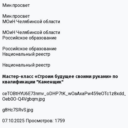
Мин.просвет
Мин.просвет
МОиН Челябинсой области
МОиН Челябинсой области
Российское образование
Российское образование
Национальный реестр
Национальный реестр
Мастер-класс «Строим будущее своими руками» по
квалификации "Каменщик"
ceTOBtHYU6E73nmv_oDHP7tK_wOaAxaPw459eOTc1z8xdd_Jb
Oeb0O-Q4Vgbqm.jpg
g8Hc7SRvS.jpg
07.10.2025
Просмотров: 1759