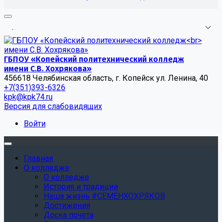
.
.
.
ГБПОУ «Копейский политехнический колледж
имени С.В. Хохрякова»
456618 Челябинская область, г. Копейск ул. Ленина, 40
+7(351)393-6326
kpk@kpk74.ru
Версия для слабовидящих
Войти
Главная
О колледже
О колледже
История и традиции
Наша жизнь #СЕМЕНХОХРЯКОВ
Достижения
Доска почета