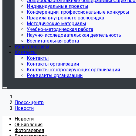
Общеобразовательные общеразвивающие пр
Индивидуальные проекты
Конференции, профессиональные конкурсы
Правила внутреннего распорядка
Методические материалы
Учебно-методическая работа
Научно-исследовательская деятельность
Воспитательная работа
Работодателям
Контакты
Контакты
Контакты организации
Контакты контролирующих организаций
Реквизиты организации
Пресс-центр
Новости
Новости
Объявления
Фотогалерея