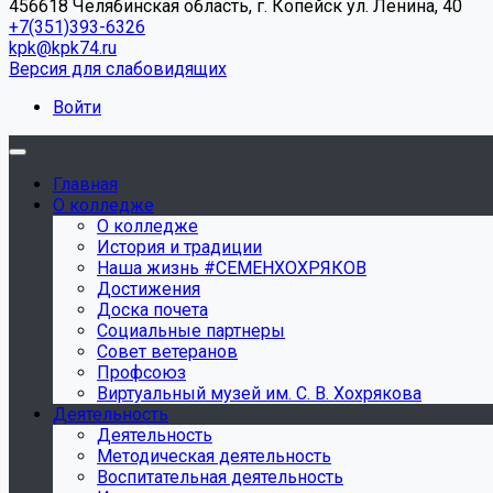
456618 Челябинская область, г. Копейск ул. Ленина, 40
+7(351)393-6326
kpk@kpk74.ru
Версия для слабовидящих
Войти
Главная
О колледже
О колледже
История и традиции
Наша жизнь #СЕМЕНХОХРЯКОВ
Достижения
Доска почета
Социальные партнеры
Совет ветеранов
Профсоюз
Виртуальный музей им. С. В. Хохрякова
Деятельность
Деятельность
Методическая деятельность
Воспитательная деятельность