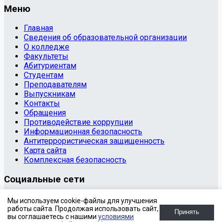
Меню
Главная
Сведения об образовательной организации
О колледже
Факультеты
Абитуриентам
Студентам
Преподавателям
Выпускникам
Контакты
Обращения
Противодействие коррупции
Информационная безопасность
Антитеррористическая защищенность
Карта сайта
Комплексная безопасность
Социальные сети
© 2020 Государственное бюджетное профессиональное
Мы используем cookie-файлы для улучшения
образовательное учреждение «Копейский
работы сайта. Продолжая использовать сайт,
Принять
вы соглашаетесь с нашими
условиями
политехнический колледж имени С.В. Хохрякова»