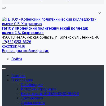
.
.
.
ГБПОУ «Копейский политехнический колледж
имени С.В. Хохрякова»
456618 Челябинская область, г. Копейск ул. Ленина, 40
+7(351)393-6326
kpk@kpk74.ru
Версия для слабовидящих
Войти
Главная
О колледже
О колледже
История и традиции
Наша жизнь #СЕМЕНХОХРЯКОВ
Достижения
Доска почета