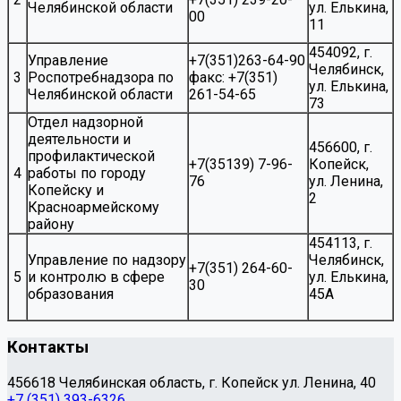
Челябинской области
ул. Елькина,
00
11
454092, г.
Управление
+7(351)263-64-90
Челябинск,
3
Роспотребнадзора по
факс: +7(351)
ул. Елькина,
Челябинской области
261-54-65
73
Отдел надзорной
деятельности и
456600, г.
профилактической
+7(35139) 7-96-
Копейск,
4
работы по городу
76
ул. Ленина,
Копейску и
2
Красноармейскому
району
454113, г.
Управление по надзору
Челябинск,
+7(351) 264-60-
5
и контролю в сфере
ул. Елькина,
30
образования
45А
Контакты
456618 Челябинская область, г. Копейск ул. Ленина, 40
+7 (351) 393-6326