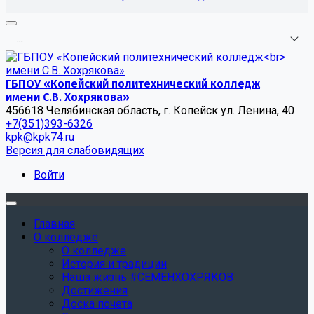
.
.
.
ГБПОУ «Копейский политехнический колледж
имени С.В. Хохрякова»
456618 Челябинская область, г. Копейск ул. Ленина, 40
+7(351)393-6326
kpk@kpk74.ru
Версия для слабовидящих
Войти
Главная
О колледже
О колледже
История и традиции
Наша жизнь #СЕМЕНХОХРЯКОВ
Достижения
Доска почета