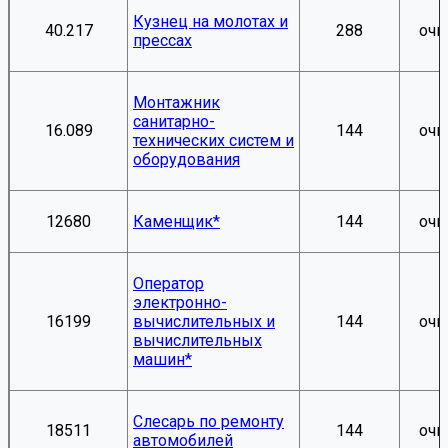
Кузнец на молотах и
40.217
288
очн
прессах
Монтажник
санитарно-
16.089
144
очн
технических систем и
оборудования
12680
Каменщик*
144
очн
Оператор
электронно-
16199
вычислительных и
144
очн
вычислительных
машин*
Слесарь по ремонту
18511
144
очн
автомобилей