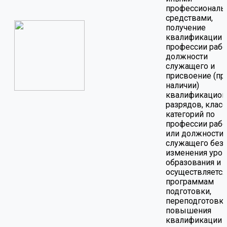
профессионал
средствами,
получение
квалификации 
профессии рабо
должности
служащего и
присвоение (пр
наличии)
квалификацио
разрядов, класс
категорий по
профессии рабо
или должности
служащего без
изменения уро
образования и
осуществляется
программам
подготовки,
переподготовки
повышения
квалификации