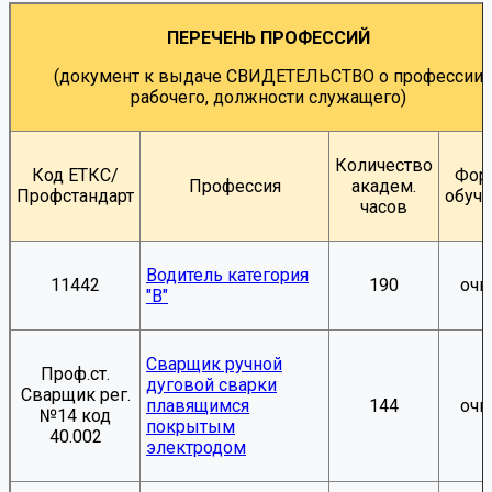
ПЕРЕЧЕНЬ ПРОФЕССИЙ
(документ к выдаче СВИДЕТЕЛЬСТВО о профессии
рабочего, должности служащего)
Количество
Код ЕТКС/
Фор
Профессия
академ.
Профстандарт
обуч
часов
Водитель категория
11442
190
очн
"В"
Сварщик ручной
Проф.ст.
дуговой сварки
Сварщик рег.
плавящимся
144
очн
№14 код
покрытым
40.002
электродом