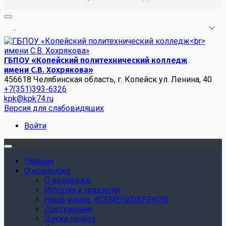
.
.
.
ГБПОУ «Копейский политехнический колледж
имени С.В. Хохрякова»
456618 Челябинская область, г. Копейск ул. Ленина, 40
+7(351)393-6326
kpk@kpk74.ru
Версия для слабовидящих
Войти
Главная
О колледже
О колледже
История и традиции
Наша жизнь #СЕМЕНХОХРЯКОВ
Достижения
Доска почета