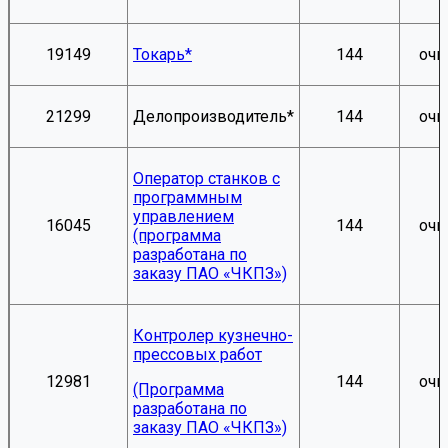
19149
Токарь*
144
очн
21299
Делопроизводитель*
144
очн
Оператор станков с
программным
управлением
16045
144
очн
(программа
разработана по
заказу ПАО «ЧКПЗ»)
Контролер кузнечно-
прессовых работ
12981
144
очн
(Программа
разработана по
заказу ПАО «ЧКПЗ»)