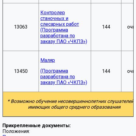
Контролер
станочных и
слесарных работ
13063
144
очн
(Программа
разработана по
заказу ПАО «ЧКПЗ»)
Маляр
(Программа
13450
144
очн
разработана по
заказу ПАО «ЧКПЗ»)
* Возможно обучение несовершеннолетних слушателей,
имеющих общего среднего образования
Прикрепленные документы:
Положения: