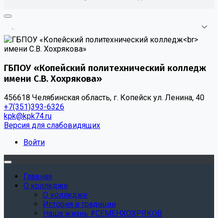
.
.
.
ГБПОУ «Копейский политехнический колледж
имени С.В. Хохрякова»
456618 Челябинская область, г. Копейск ул. Ленина, 40
+7(351)393-6326
kpk@kpk74.ru
Версия для слабовидящих
Войти
Главная
О колледже
О колледже
История и традиции
Наша жизнь #СЕМЕНХОХРЯКОВ