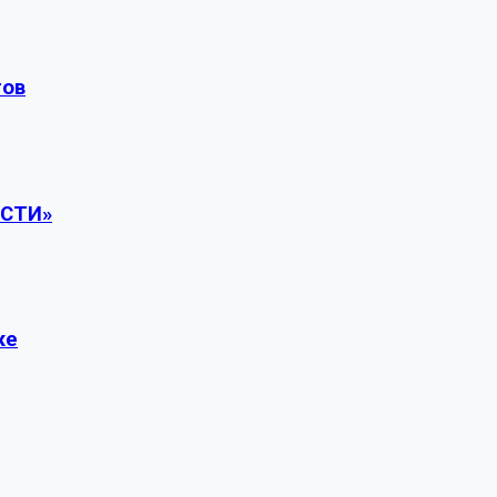
тов
СТИ»
же