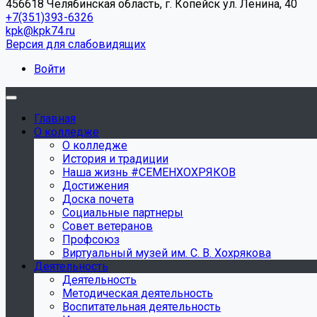
456618 Челябинская область, г. Копейск ул. Ленина, 40
+7(351)393-6326
kpk@kpk74.ru
Версия для слабовидящих
Войти
Главная
О колледже
О колледже
История и традиции
Наша жизнь #СЕМЕНХОХРЯКОВ
Достижения
Доска почета
Социальные партнеры
Совет ветеранов
Профсоюз
Виртуальный музей им. С. В. Хохрякова
Деятельность
Деятельность
Методическая деятельность
Воспитательная деятельность