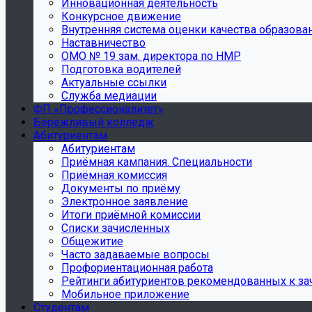
Инновационная деятельность
Конкурсное движение
Внутренняя система оценки качества образова
Наставничество
ОМО № 19 зам. директора по НМР
Подготовка водителей
Актуальные ссылки
Служба медиации
ФП «Профессионалитет»
Бережливый колледж
Абитуриентам
Абитуриентам
Приёмная кампания. Специальности
Приёмная комиссия
Документы по приёму
Электронное заявление
Итоги приёмной комиссии
Списки зачисленных
Общежитие
Часто задаваемые вопросы
Профориентационная работа
Рейтинги абитуриентов рекомендованных к з
Мобильное приложение
Студентам