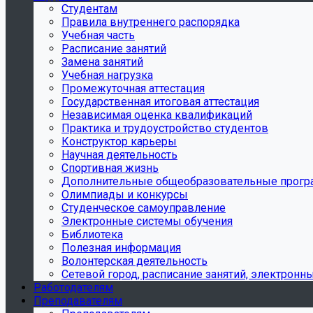
Студентам
Правила внутреннего распорядка
Учебная часть
Расписание занятий
Замена занятий
Учебная нагрузка
Промежуточная аттестация
Государственная итоговая аттестация
Независимая оценка квалификаций
Практика и трудоустройство студентов
Конструктор карьеры
Научная деятельность
Спортивная жизнь
Дополнительные общеобразовательные прог
Олимпиады и конкурсы
Студенческое самоуправление
Электронные системы обучения
Библиотека
Полезная информация
Волонтерская деятельность
Сетевой город, расписание занятий, электронн
Работодателям
Преподавателям