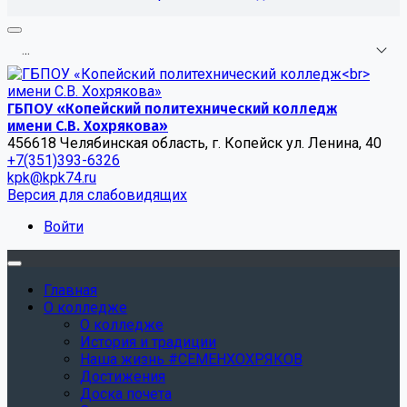
.
.
.
ГБПОУ «Копейский политехнический колледж
имени С.В. Хохрякова»
456618 Челябинская область, г. Копейск ул. Ленина, 40
+7(351)393-6326
kpk@kpk74.ru
Версия для слабовидящих
Войти
Главная
О колледже
О колледже
История и традиции
Наша жизнь #СЕМЕНХОХРЯКОВ
Достижения
Доска почета