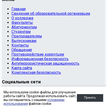
Главная
Сведения об образовательной организации
О колледже
Факультеты
Абитуриентам
Студентам
Преподавателям
Выпускникам
Контакты
Обращения
Противодействие коррупции
Информационная безопасность
Антитеррористическая защищенность
Карта сайта
Комплексная безопасность
Социальные сети
© 2020 Государственное бюджетное профессиональное
Мы используем cookie-файлы для улучшения
образовательное учреждение «Копейский
работы сайта. Продолжая использовать сайт,
Принять
вы соглашаетесь с нашими
условиями
политехнический колледж имени С.В. Хохрякова»
использования
файлов cookie.
SIMAI-SF4: Сайт университета