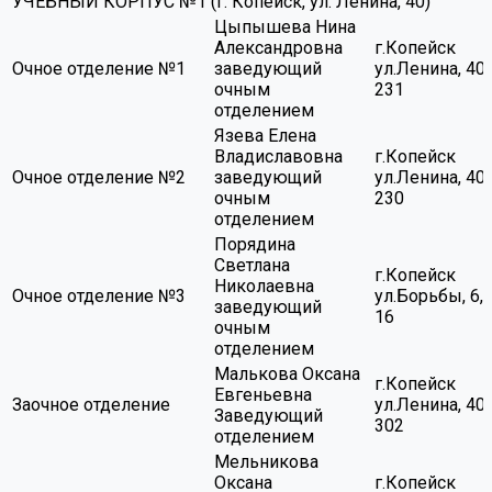
УЧЕБНЫЙ КОРПУС №1 (г. Копейск, ул. Ленина, 40)
Цыпышева Нина
Александровна
г.Копейск
Очное отделение №1
заведующий
ул.Ленина, 40,
очным
231
отделением
Язева Елена
Владиславовна
г.Копейск
Очное отделение №2
заведующий
ул.Ленина, 40,
очным
230
отделением
Порядина
Светлана
г.Копейск
Николаевна
Очное отделение №3
ул.Борьбы, 6, 
заведующий
16
очным
отделением
Малькова Оксана
г.Копейск
Евгеньевна
Заочное отделение
ул.Ленина, 40,
Заведующий
302
отделением
Мельникова
Оксана
г.Копейск