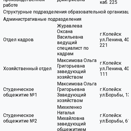
каб. 225
работе
Структурные подразделения образовательной организац
Административные подразделения
Журавлева
Оксана
г.Копейск
Васильевна
Отдел кадров
ул.Ленина, 40,
ведущий
221
специалист по
кадрам
Максимова Ольга
г.Копейск
Григорьевна
Хозяйственный отдел
ул.Ленина, 40,
заведующий
111
хозяйством
Максимова Ольга
Студенческое
Григорьевна
г.Копейск
общежитие №1
Заведующий
ул.Борьбы, 13
хозяйством
Михиленко
Наталья
Студенческое
г.Копейск
Михайловна
общежитие №2
ул.Борьбы, 61
заведующий
общежитием