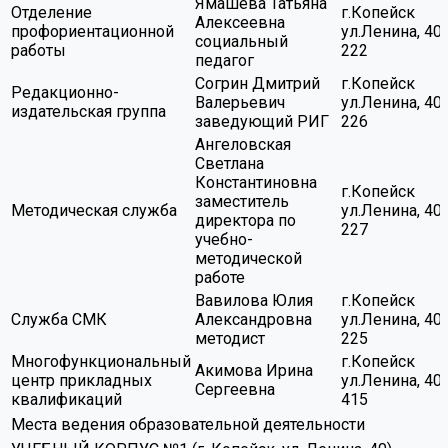
Ямашева Татьяна
Отделение
г.Копейск
Алексеевна
профориентационной
ул.Ленина, 40,
социальный
работы
222
педагог
Согрин Дмитрий
г.Копейск
Редакционно-
Валерьевич
ул.Ленина, 40,
издательская группа
заведующий РИГ
226
Ангеловская
Светлана
Константиновна
г.Копейск
заместитель
Методическая служба
ул.Ленина, 40,
директора по
227
учебно-
методической
работе
Вавилова Юлия
г.Копейск
Служба СМК
Александровна
ул.Ленина, 40,
методист
225
Многофункциональный
г.Копейск
Акимова Ирина
центр прикладных
ул.Ленина, 40,
Сергеевна
квалификаций
415
Места ведения образовательной деятельности