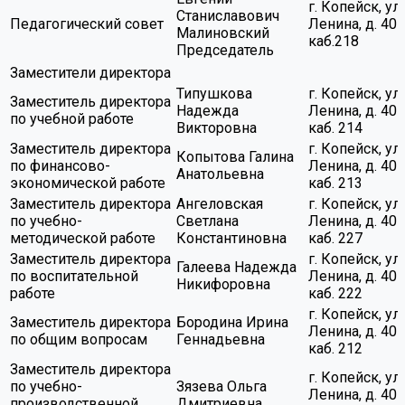
г. Копейск, ул.
Станиславович
Педагогический совет
Ленина, д. 40
Малиновский
каб.218
Председатель
Заместители директора
Типушкова
г. Копейск, ул.
Заместитель директора
Надежда
Ленина, д. 40
по учебной работе
Викторовна
каб. 214
Заместитель директора
г. Копейск, ул.
Копытова Галина
по финансово-
Ленина, д. 40
Анатольевна
экономической работе
каб. 213
Заместитель директора
Ангеловская
г. Копейск, ул.
по учебно-
Светлана
Ленина, д. 40
методической работе
Константиновна
каб. 227
Заместитель директора
г. Копейск, ул.
Галеева Надежда
по воспитательной
Ленина, д. 40
Никифоровна
работе
каб. 222
г. Копейск, ул.
Заместитель директора
Бородина Ирина
Ленина, д. 40
по общим вопросам
Геннадьевна
каб. 212
Заместитель директора
г. Копейск, ул.
по учебно-
Зязева Ольга
Ленина, д. 40
производственной
Дмитриевна