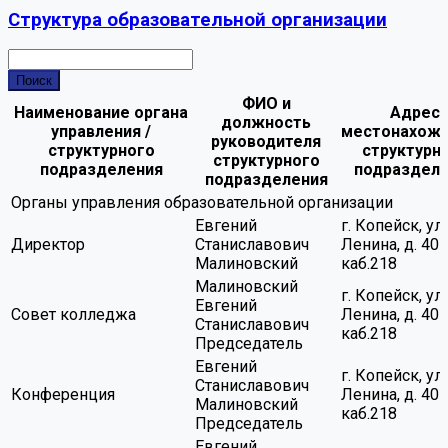
Структура образовательной организации
ФИО и
Наименование органа
Адрес
должность
управления /
местонахож
руководителя
структурного
структурн
структурного
подразделения
подраздел
подразделения
Органы управления образовательной организации
Евгений
г. Копейск, ул.
Директор
Станиславович
Ленина, д. 40
Малиновский
каб.218
Малиновский
г. Копейск, ул.
Евгений
Совет колледжа
Ленина, д. 40
Станиславович
каб.218
Председатель
Евгений
г. Копейск, ул.
Станиславович
Конференция
Ленина, д. 40
Малиновский
каб.218
Председатель
Евгений