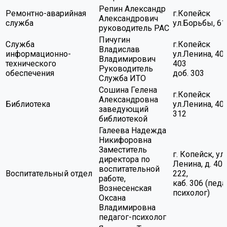
Репин Александр
Ремонтно-аварийная
г.Копейск
Александрович
служба
ул.Борьбы, 61
руководитель РАС
Пичугин
Служба
г.Копейск
Владислав
информационно-
ул.Ленина, 40,
Владимирович
технического
403
Руководитель
обеспечения
доб. 303
Служба ИТО
Сошина Гелена
г.Копейск
Александровна
Библиотека
ул.Ленина, 40,
заведующий
312
библиотекой
Галеева Надежда
Никифоровна
Заместитель
г. Копейск, ул.
директора по
Ленина, д. 40 
воспитательной
Воспитательный отдел
222,
работе,
каб. 306 (педа
Вознесенская
психолог)
Оксана
Владимировна
педагог-психолог