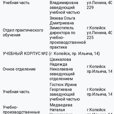
Учебная часть
Владимировна
ул.Ленина, 40,
заведующий
229
учебной частью
Зязева Ольга
Дмитриевна
Заместитель
г.Копейск
Отдел практического
директора по
ул.Ленина, 40,
обучения
учебно-
225
производственной
практике
УЧЕБНЫЙ КОРПУС №2 (г. Копейск, пр. Ильича, 14)
Цвикалова
Надежда
г.Копейск
Очное отделение
Николаевна
пр.Ильича, 14
заведующий
отделением
Гостюк Ирина
Георгиевна
г.Копейск
Учебная часть
заведующий
пр.Ильича, 14
учебной частью
Медведева
Учебно-
Наталья
г.Копейск
производственные