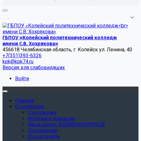
.
.
.
ГБПОУ «Копейский политехнический колледж
имени С.В. Хохрякова»
456618 Челябинская область, г. Копейск ул. Ленина, 40
+7(351)393-6326
kpk@kpk74.ru
Версия для слабовидящих
Войти
Главная
О колледже
О колледже
История и традиции
Наша жизнь #СЕМЕНХОХРЯКОВ
Достижения
Доска почета