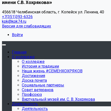
имени С.В. Хохрякова»
456618 Челябинская область, г. Копейск ул. Ленина, 40
+7(351)393-6326
kpk@kpk74.ru
Версия для слабовидящих
Войти
Главная
О колледже
О колледже
История и традиции
Наша жизнь #СЕМЕНХОХРЯКОВ
Достижения
Доска почета
Социальные партнеры
Совет ветеранов
Профсоюз
Виртуальный музей им. С. В. Хохрякова
Деятельность
Деятельность