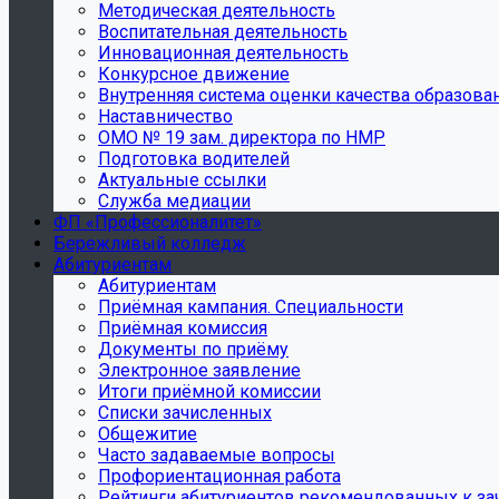
Методическая деятельность
Воспитательная деятельность
Инновационная деятельность
Конкурсное движение
Внутренняя система оценки качества образова
Наставничество
ОМО № 19 зам. директора по НМР
Подготовка водителей
Актуальные ссылки
Служба медиации
ФП «Профессионалитет»
Бережливый колледж
Абитуриентам
Абитуриентам
Приёмная кампания. Специальности
Приёмная комиссия
Документы по приёму
Электронное заявление
Итоги приёмной комиссии
Списки зачисленных
Общежитие
Часто задаваемые вопросы
Профориентационная работа
Рейтинги абитуриентов рекомендованных к з