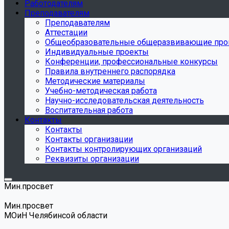
Работодателям
Преподавателям
Преподавателям
Аттестации
Общеобразовательные общеразвивающие пр
Индивидуальные проекты
Конференции, профессиональные конкурсы
Правила внутреннего распорядка
Методические материалы
Учебно-методическая работа
Научно-исследовательская деятельность
Воспитательная работа
Контакты
Контакты
Контакты организации
Контакты контролирующих организаций
Реквизиты организации
Мин.просвет
Мин.просвет
МОиН Челябинсой области