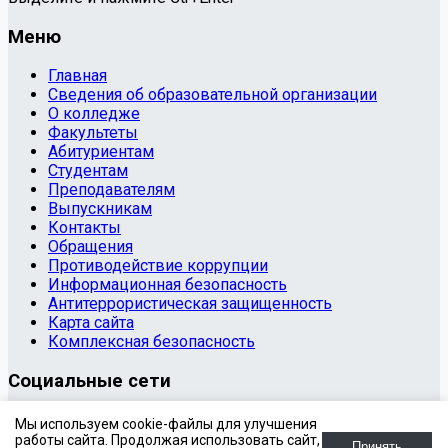
Меню
Главная
Сведения об образовательной организации
О колледже
Факультеты
Абитуриентам
Студентам
Преподавателям
Выпускникам
Контакты
Обращения
Противодействие коррупции
Информационная безопасность
Антитеррористическая защищенность
Карта сайта
Комплексная безопасность
Социальные сети
© 2020 Государственное бюджетное профессиональное
Мы используем cookie-файлы для улучшения
образовательное учреждение «Копейский
работы сайта. Продолжая использовать сайт,
Принять