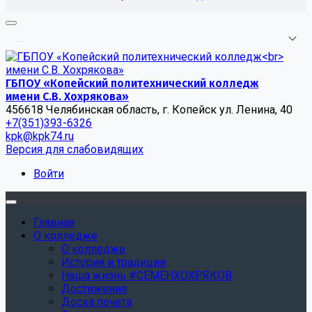
.
.
.
ГБПОУ «Копейский политехнический колледж
имени С.В. Хохрякова»
456618 Челябинская область, г. Копейск ул. Ленина, 40
+7(351)393-6326
kpk@kpk74.ru
Версия для слабовидящих
Войти
Главная
О колледже
О колледже
История и традиции
Наша жизнь #СЕМЕНХОХРЯКОВ
Достижения
Доска почета