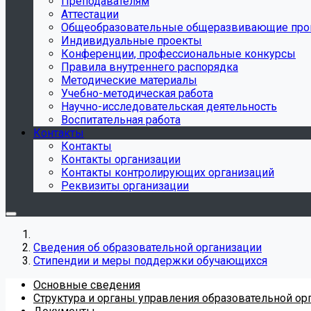
Преподавателям
Аттестации
Общеобразовательные общеразвивающие пр
Индивидуальные проекты
Конференции, профессиональные конкурсы
Правила внутреннего распорядка
Методические материалы
Учебно-методическая работа
Научно-исследовательская деятельность
Воспитательная работа
Контакты
Контакты
Контакты организации
Контакты контролирующих организаций
Реквизиты организации
Сведения об образовательной организации
Стипендии и меры поддержки обучающихся
Основные сведения
Структура и органы управления образовательной ор