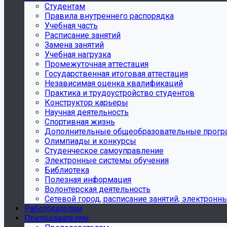
Студентам
Правила внутреннего распорядка
Учебная часть
Расписание занятий
Замена занятий
Учебная нагрузка
Промежуточная аттестация
Государственная итоговая аттестация
Независимая оценка квалификаций
Практика и трудоустройство студентов
Конструктор карьеры
Научная деятельность
Спортивная жизнь
Дополнительные общеобразовательные прог
Олимпиады и конкурсы
Студенческое самоуправление
Электронные системы обучения
Библиотека
Полезная информация
Волонтерская деятельность
Сетевой город, расписание занятий, электронн
Работодателям
Преподавателям