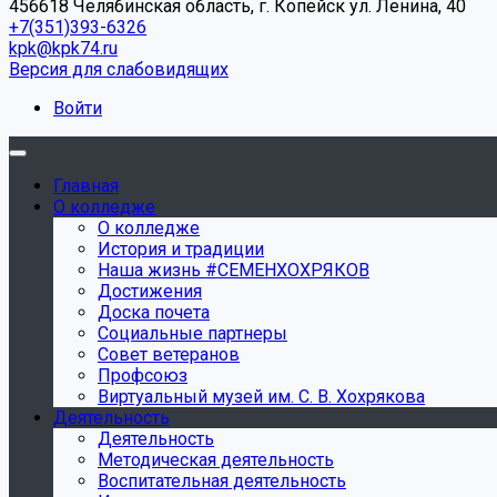
456618 Челябинская область, г. Копейск ул. Ленина, 40
+7(351)393-6326
kpk@kpk74.ru
Версия для слабовидящих
Войти
Главная
О колледже
О колледже
История и традиции
Наша жизнь #СЕМЕНХОХРЯКОВ
Достижения
Доска почета
Социальные партнеры
Совет ветеранов
Профсоюз
Виртуальный музей им. С. В. Хохрякова
Деятельность
Деятельность
Методическая деятельность
Воспитательная деятельность