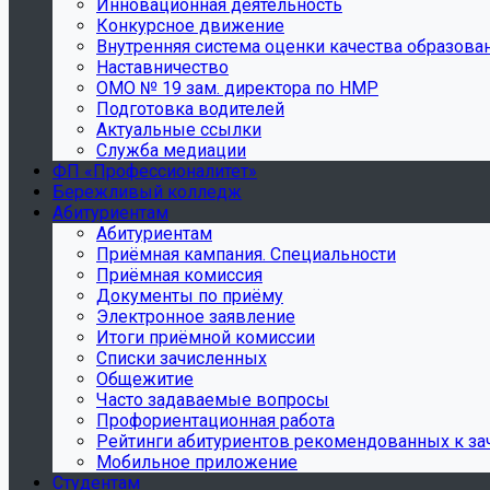
Инновационная деятельность
Конкурсное движение
Внутренняя система оценки качества образова
Наставничество
ОМО № 19 зам. директора по НМР
Подготовка водителей
Актуальные ссылки
Служба медиации
ФП «Профессионалитет»
Бережливый колледж
Абитуриентам
Абитуриентам
Приёмная кампания. Специальности
Приёмная комиссия
Документы по приёму
Электронное заявление
Итоги приёмной комиссии
Списки зачисленных
Общежитие
Часто задаваемые вопросы
Профориентационная работа
Рейтинги абитуриентов рекомендованных к з
Мобильное приложение
Студентам