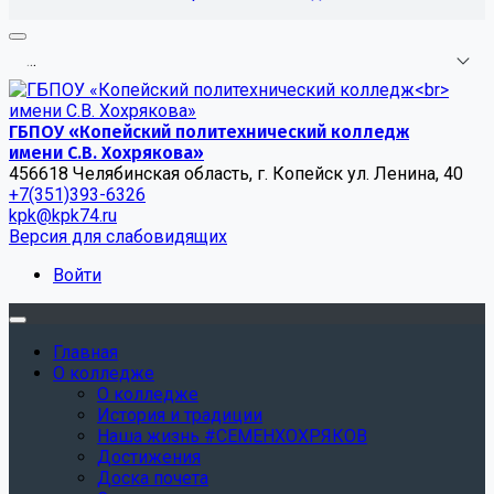
.
.
.
ГБПОУ «Копейский политехнический колледж
имени С.В. Хохрякова»
456618 Челябинская область, г. Копейск ул. Ленина, 40
+7(351)393-6326
kpk@kpk74.ru
Версия для слабовидящих
Войти
Главная
О колледже
О колледже
История и традиции
Наша жизнь #СЕМЕНХОХРЯКОВ
Достижения
Доска почета