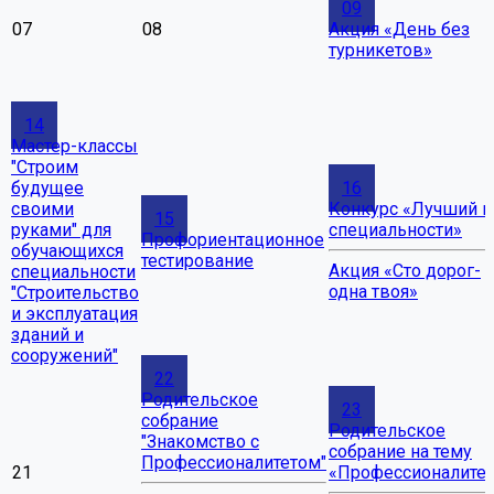
09
07
08
Акция «День без
турникетов»
14
Мастер-классы
"Строим
будущее
16
своими
Конкурс «Лучший п
15
руками" для
специальности»
Профориентационное
обучающихся
тестирование
Акция «Сто дорог-
специальности
одна твоя»
"Строительство
и эксплуатация
зданий и
сооружений"
22
Родительское
23
собрание
Родительское
"Знакомство с
собрание на тему
Профессионалитетом"
21
«Профессионалитет