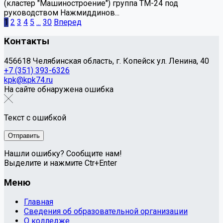
(кластер "Машиностроение") группа ТМ-24 под
руководством Нажмиддинов...
1
2
3
4
5
...
30
Вперед
Контакты
456618 Челябинская область, г. Копейск ул. Ленина, 40
+7 (351) 393-6326
kpk@kpk74.ru
На сайте обнаружена ошибка
Текст с ошибкой
Нашли ошибку? Сообщите нам!
Выделите и нажмите Ctr+Enter
Меню
Главная
Сведения об образовательной организации
О колледже