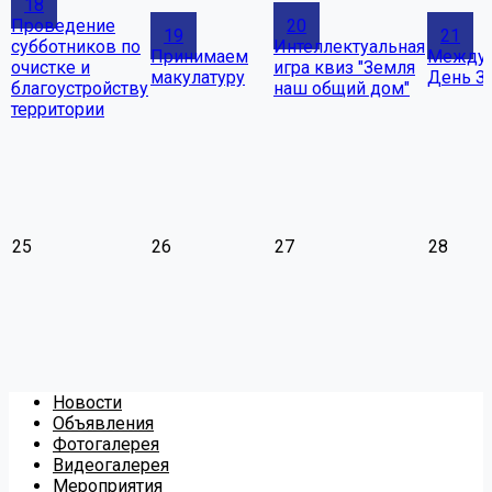
18
Проведение
20
19
21
субботников по
Интеллектуальная
Принимаем
Между
очистке и
игра квиз "Земля
макулатуру
День З
благоустройству
наш общий дом"
территории
25
26
27
28
Новости
Объявления
Фотогалерея
Видеогалерея
Мероприятия