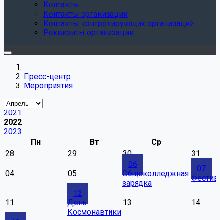
Контакты
Контакты организации
Контакты контролирующих организаций
Реквизиты организации
Пресс-центр
Мероприятия
2021
2022
2023
Пн
Вт
Ср
28
29
30
31
06
07
04
05
Общеколледжная
Фестив
зарядка
12
11
День
13
14
Космонавтики