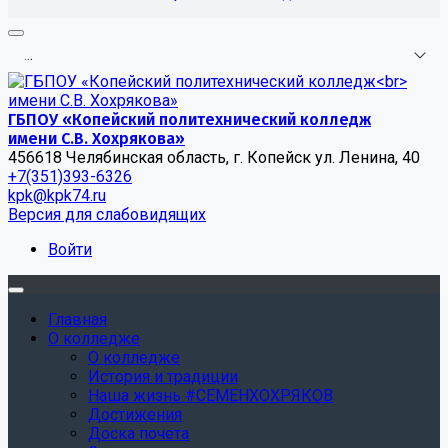
.
.
.
ГБПОУ «Копейский политехнический колледж
имени С.В. Хохрякова»
456618 Челябинская область, г. Копейск ул. Ленина, 40
+7(351)393-6326
kpk@kpk74.ru
Версия для слабовидящих
Войти
Главная
О колледже
О колледже
История и традиции
Наша жизнь #СЕМЕНХОХРЯКОВ
Достижения
Доска почета