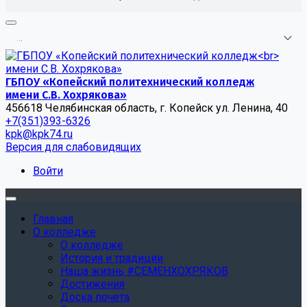
.
.
.
ГБПОУ «Копейский политехнический колледж
имени С.В. Хохрякова»
456618 Челябинская область, г. Копейск ул. Ленина, 40
+7(351)393-6326
kpk@kpk74.ru
Версия для слабовидящих
Войти
Главная
О колледже
О колледже
История и традиции
Наша жизнь #СЕМЕНХОХРЯКОВ
Достижения
Доска почета