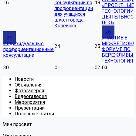
16
консультаций по
18
«ПРОЕКТНЫЕ
профориентации
ТЕХНОЛОГИИ 
для учащихся
ДЕЯТЕЛЬНОС
школ города
ПОО»
Копейска
26
23
УЧАСТИЕ В
Индивидуальные
МЕЖРЕГИОН
24
25
профориентационные
ФОРУМЕ ПО
консультации
БЕРЕЖЛИВЫ
ТЕХНОЛОГИЯ
30
01
02
03
Новости
Объявления
Фотогалерея
Видеогалерея
Мероприятия
Презентации
Полезные статьи
Мин.просвет
Мин.просвет