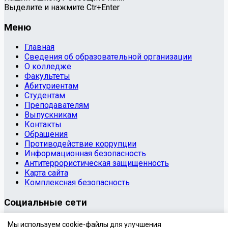
Выделите и нажмите Ctr+Enter
Меню
Главная
Сведения об образовательной организации
О колледже
Факультеты
Абитуриентам
Студентам
Преподавателям
Выпускникам
Контакты
Обращения
Противодействие коррупции
Информационная безопасность
Антитеррористическая защищенность
Карта сайта
Комплексная безопасность
Социальные сети
© 2020 Государственное бюджетное профессиональное
Мы используем cookie-файлы для улучшения