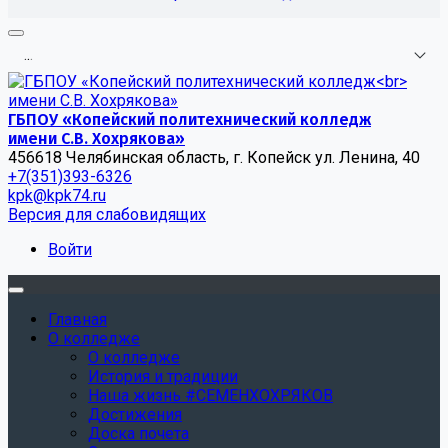
.
.
.
ГБПОУ «Копейский политехнический колледж
имени С.В. Хохрякова»
456618 Челябинская область, г. Копейск ул. Ленина, 40
+7(351)393-6326
kpk@kpk74.ru
Версия для слабовидящих
Войти
Главная
О колледже
О колледже
История и традиции
Наша жизнь #СЕМЕНХОХРЯКОВ
Достижения
Доска почета