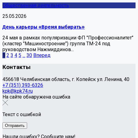
Общественная деятельность
25.05.2026
День карьеры «Время выбирать»
24 мая в рамках популяризации ФП "Профессионалитет"
(кластер "Машиностроение") группа ТМ-24 под
руководством Нажмиддинов...
1
2
3
4
5
...
30
Вперед
Контакты
456618 Челябинская область, г. Копейск ул. Ленина, 40
+7 (351) 393-6326
kpk@kpk74.ru
На сайте обнаружена ошибка
Текст с ошибкой
Нашли ошибку? Сообщите нам!