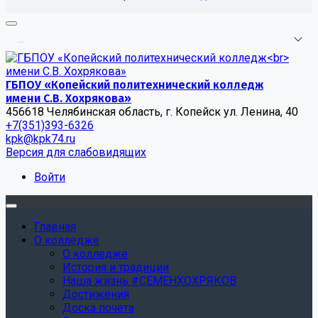
.
.
.
ГБПОУ «Копейский политехнический колледж
имени С.В. Хохрякова»
456618 Челябинская область, г. Копейск ул. Ленина, 40
+7(351)393-6326
kpk@kpk74.ru
Версия для слабовидящих
Войти
Главная
О колледже
О колледже
История и традиции
Наша жизнь #СЕМЕНХОХРЯКОВ
Достижения
Доска почета