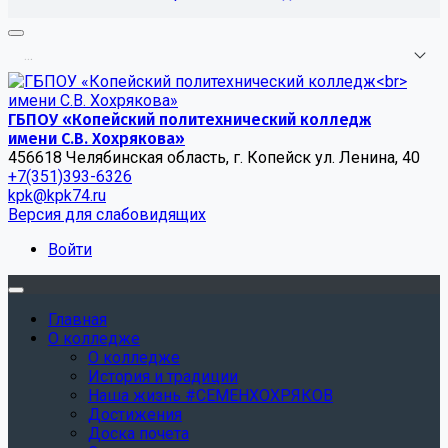
.
.
.
ГБПОУ «Копейский политехнический колледж
имени С.В. Хохрякова»
456618 Челябинская область, г. Копейск ул. Ленина, 40
+7(351)393-6326
kpk@kpk74.ru
Версия для слабовидящих
Войти
Главная
О колледже
О колледже
История и традиции
Наша жизнь #СЕМЕНХОХРЯКОВ
Достижения
Доска почета