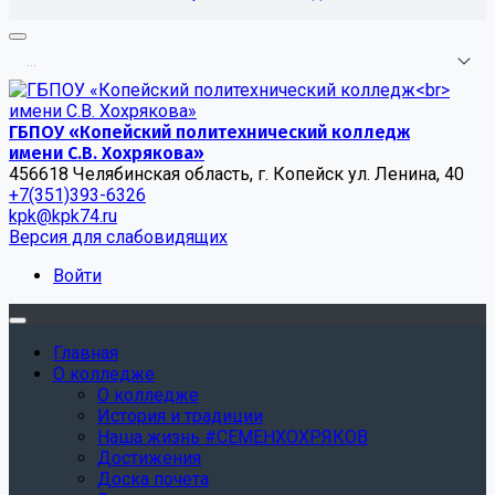
.
.
.
ГБПОУ «Копейский политехнический колледж
имени С.В. Хохрякова»
456618 Челябинская область, г. Копейск ул. Ленина, 40
+7(351)393-6326
kpk@kpk74.ru
Версия для слабовидящих
Войти
Главная
О колледже
О колледже
История и традиции
Наша жизнь #СЕМЕНХОХРЯКОВ
Достижения
Доска почета