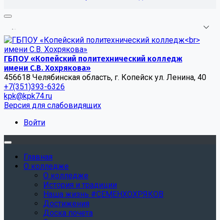
.
.
.
ГБПОУ «Копейский политехнический колледж
имени С.В. Хохрякова»
456618 Челябинская область, г. Копейск ул. Ленина, 40
+7(351)393-6326
kpk@kpk74.ru
Версия для слабовидящих
Войти
Главная
О колледже
О колледже
История и традиции
Наша жизнь #СЕМЕНХОХРЯКОВ
Достижения
Доска почета