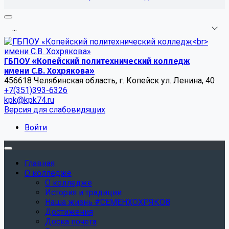
.
.
.
ГБПОУ «Копейский политехнический колледж
имени С.В. Хохрякова»
456618 Челябинская область, г. Копейск ул. Ленина, 40
+7(351)393-6326
kpk@kpk74.ru
Версия для слабовидящих
Войти
Главная
О колледже
О колледже
История и традиции
Наша жизнь #СЕМЕНХОХРЯКОВ
Достижения
Доска почета