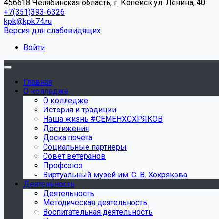
456618 Челябинская область, г. Копейск ул. Ленина, 40
+7(351)393-6326
kpk@kpk74.ru
Версия для слабовидящих
Войти
Главная
О колледже
О колледже
История и традиции
Наша жизнь #СЕМЕНХОХРЯКОВ
Достижения
Доска почета
Социальные партнеры
Совет ветеранов
Профсоюз
Виртуальный музей им. С. В. Хохрякова
Деятельность
Деятельность
Методическая деятельность
Воспитательная деятельность