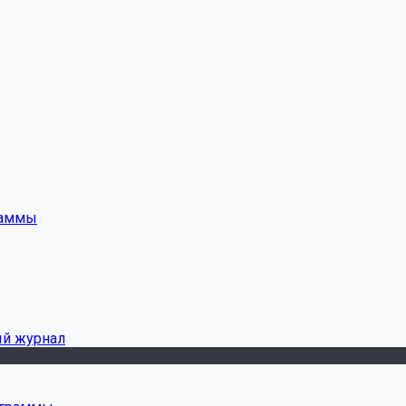
раммы
ый журнал