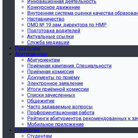
Инновационная деятельность
Конкурсное движение
Внутренняя система оценки качества образова
Наставничество
ОМО № 19 зам. директора по НМР
Подготовка водителей
Актуальные ссылки
Служба медиации
Родителям
Абитуриентам
Абитуриентам
Приёмная кампания. Специальности
Приёмная комиссия
Документы по приёму
Электронное заявление
Итоги приёмной комиссии
Списки зачисленных
Общежитие
Часто задаваемые вопросы
Профориентационная работа
Рейтинги абитуриентов рекомендованных к з
Мобильное приложение
Студентам
Студентам