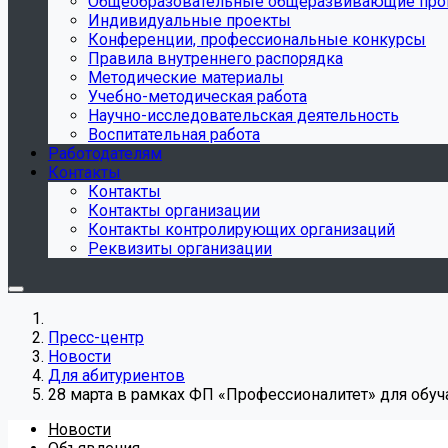
Общеобразовательные общеразвивающие пр
Индивидуальные проекты
Конференции, профессиональные конкурсы
Правила внутреннего распорядка
Методические материалы
Учебно-методическая работа
Научно-исследовательская деятельность
Воспитательная работа
Работодателям
Контакты
Контакты
Контакты организации
Контакты контролирующих организаций
Реквизиты организации
Пресс-центр
Новости
Для абитуриентов
28 марта в рамках ФП «Профессионалитет» для обу
Новости