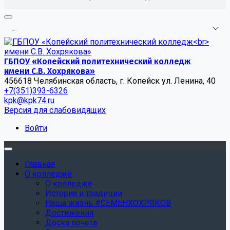
.
.
.
ГБПОУ «Копейский политехнический колледж
имени С.В. Хохрякова»
456618 Челябинская область, г. Копейск ул. Ленина, 40
+7(351)393-6326
kpk@kpk74.ru
Версия для слабовидящих
Войти
Главная
О колледже
О колледже
История и традиции
Наша жизнь #СЕМЕНХОХРЯКОВ
Достижения
Доска почета