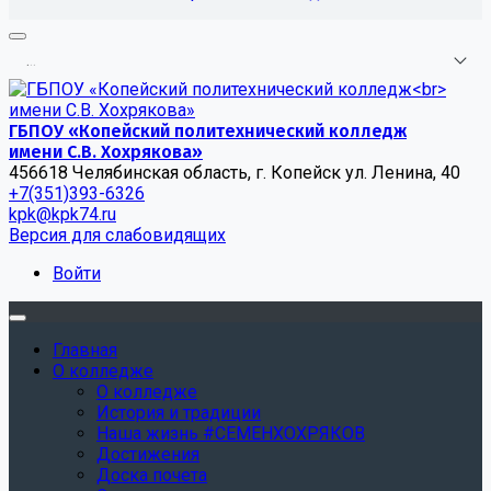
.
.
.
ГБПОУ «Копейский политехнический колледж
имени С.В. Хохрякова»
456618 Челябинская область, г. Копейск ул. Ленина, 40
+7(351)393-6326
kpk@kpk74.ru
Версия для слабовидящих
Войти
Главная
О колледже
О колледже
История и традиции
Наша жизнь #СЕМЕНХОХРЯКОВ
Достижения
Доска почета