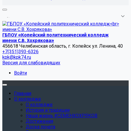
.
.
.
ГБПОУ «Копейский политехнический колледж
имени С.В. Хохрякова»
456618 Челябинская область, г. Копейск ул. Ленина, 40
+7(351)393-6326
kpk@kpk74.ru
Версия для слабовидящих
Войти
Главная
О колледже
О колледже
История и традиции
Наша жизнь #СЕМЕНХОХРЯКОВ
Достижения
Доска почета