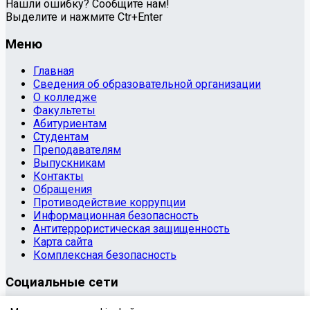
Нашли ошибку? Сообщите нам!
Выделите и нажмите Ctr+Enter
Меню
Главная
Сведения об образовательной организации
О колледже
Факультеты
Абитуриентам
Студентам
Преподавателям
Выпускникам
Контакты
Обращения
Противодействие коррупции
Информационная безопасность
Антитеррористическая защищенность
Карта сайта
Комплексная безопасность
Социальные сети
© 2020 Государственное бюджетное профессиональное