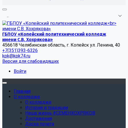
.
.
.
ГБПОУ «Копейский политехнический колледж
имени С.В. Хохрякова»
456618 Челябинская область, г. Копейск ул. Ленина, 40
+7(351)393-6326
kpk@kpk74.ru
Версия для слабовидящих
Войти
Главная
О колледже
О колледже
История и традиции
Наша жизнь #СЕМЕНХОХРЯКОВ
Достижения
Доска почета