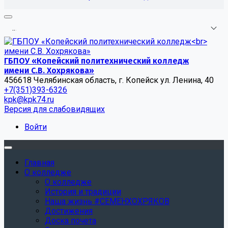
.
.
.
ГБПОУ «Копейский политехнический колледж
имени С.В. Хохрякова»
456618 Челябинская область, г. Копейск ул. Ленина, 40
+7(351)393-6326
kpk@kpk74.ru
Версия для слабовидящих
Войти
Главная
О колледже
О колледже
История и традиции
Наша жизнь #СЕМЕНХОХРЯКОВ
Достижения
Доска почета