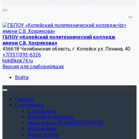
.
.
.
ГБПОУ «Копейский политехнический колледж
имени С.В. Хохрякова»
456618 Челябинская область, г. Копейск ул. Ленина, 40
+7(351)393-6326
kpk@kpk74.ru
Версия для слабовидящих
Войти
Главная
О колледже
О колледже
История и традиции
Наша жизнь #СЕМЕНХОХРЯКОВ
Достижения
Доска почета