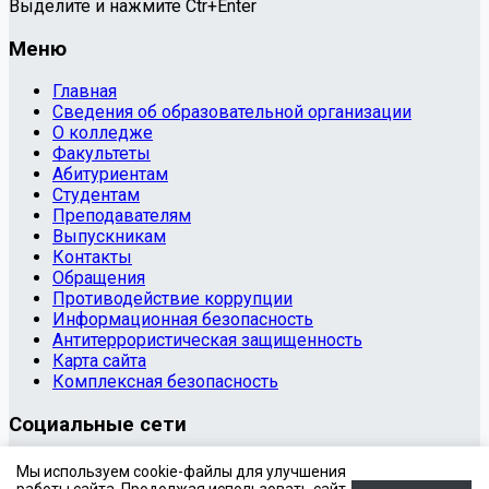
Выделите и нажмите Ctr+Enter
Меню
Главная
Сведения об образовательной организации
О колледже
Факультеты
Абитуриентам
Студентам
Преподавателям
Выпускникам
Контакты
Обращения
Противодействие коррупции
Информационная безопасность
Антитеррористическая защищенность
Карта сайта
Комплексная безопасность
Социальные сети
© 2020 Государственное бюджетное профессиональное
Мы используем cookie-файлы для улучшения
образовательное учреждение «Копейский