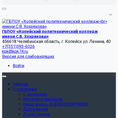
.
.
.
ГБПОУ «Копейский политехнический колледж
имени С.В. Хохрякова»
456618 Челябинская область, г. Копейск ул. Ленина, 40
+7(351)393-6326
kpk@kpk74.ru
Версия для слабовидящих
Войти
Главная
О колледже
О колледже
История и традиции
Наша жизнь #СЕМЕНХОХРЯКОВ
Достижения
Доска почета