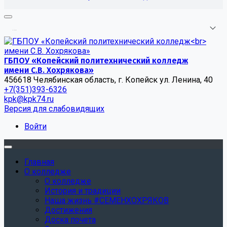
.
.
.
ГБПОУ «Копейский политехнический колледж
имени С.В. Хохрякова»
456618 Челябинская область, г. Копейск ул. Ленина, 40
+7(351)393-6326
kpk@kpk74.ru
Версия для слабовидящих
Войти
Главная
О колледже
О колледже
История и традиции
Наша жизнь #СЕМЕНХОХРЯКОВ
Достижения
Доска почета