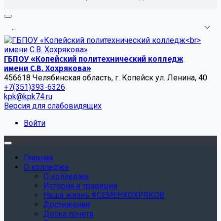
.
.
.
ГБПОУ «Копейский политехнический колледж
имени С.В. Хохрякова»
456618 Челябинская область, г. Копейск ул. Ленина, 40
+7(351)393-6326
kpk@kpk74.ru
Версия для слабовидящих
Войти
Главная
О колледже
О колледже
История и традиции
Наша жизнь #СЕМЕНХОХРЯКОВ
Достижения
Доска почета